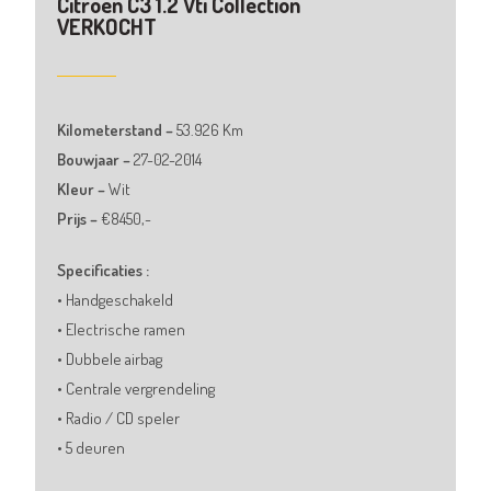
Citroen C3 1.2 Vti Collection
VERKOCHT
Kilometerstand –
53.926
Km
Bouwjaar –
27-02-2014
Kleur –
Wit
Prijs –
€8450,-
Specificaties :
• Handgeschakeld
• Electrische ramen
• Dubbele airbag
• Centrale vergrendeling
• Radio / CD speler
• 5 deuren