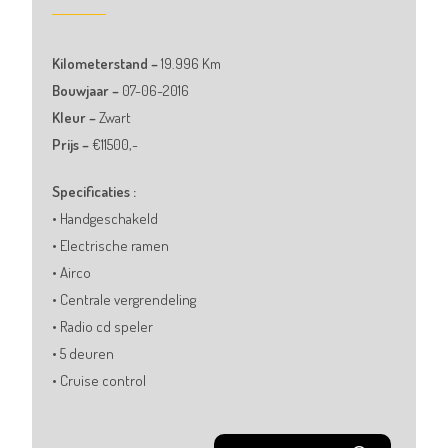
Kilometerstand –
19.996 Km
Bouwjaar –
07
-06-2016
Kleur –
Zwart
Prijs –
€11500,-
Specificaties :
• Handgeschakeld
• Electrische ramen
• Airco
• Centrale vergrendeling
• Radio cd speler
• 5 deuren
• Cruise control